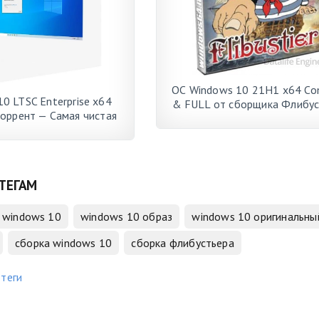
ОС Windows 10 21H1 x64 Co
0 LTSC Enterprise x64
& FULL от сборщика Флибус
торрент — Самая чистая
с обновлениями на 8 август
ыстрая версия ОС
года
ТЕГАМ
windows 10
windows 10 образ
windows 10 оригинальны
сборка windows 10
сборка флибустьера
 теги