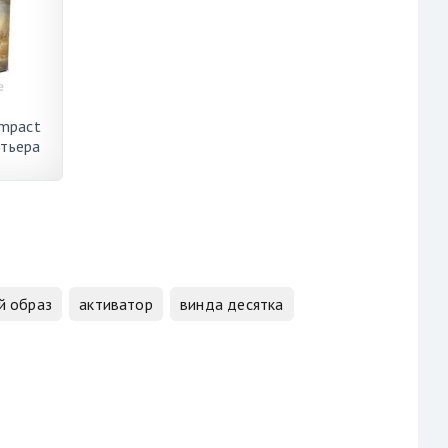
mpact
тьера
а 2021
й образ
активатор
винда десятка