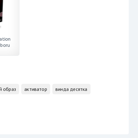
ation
iboru
й образ
активатор
винда десятка